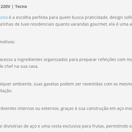
 220V | Tecno
ecno
é a escolha perfeita para quem busca praticidade, design sofi
ozinhas de luxo residenciais quanto varandas gourmet, ela é uma 
motivos:
 o acesso a ingredientes organizados para preparar refeições com ma
de chef na sua casa.
alquer ambiente, suas gavetas podem ser revestidas com os mesmo
ilação.
bientes internos ou externos, graças à sua construção em aço ino
ui divisórias de aço e uma cesta exclusiva para frutas, permitind