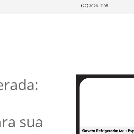
(27) 3026-2105
erada:
e
ara sua