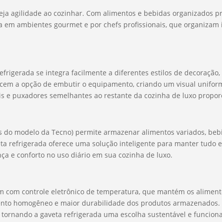
eja agilidade ao cozinhar. Com alimentos e bebidas organizados pr
da em ambientes gourmet e por chefs profissionais, que organizam 
rigerada se integra facilmente a diferentes estilos de decoração,
cem a opção de embutir o equipamento, criando um visual uniforme
is e puxadores semelhantes ao restante da cozinha de luxo propor
s do modelo da Tecno) permite armazenar alimentos variados, bebi
aveta refrigerada oferece uma solução inteligente para manter tudo
ça e conforto no uso diário em sua cozinha de luxo.
om controle eletrônico de temperatura, que mantém os alimentos 
mento homogêneo e maior durabilidade dos produtos armazenados. 
a, tornando a gaveta refrigerada uma escolha sustentável e funciona