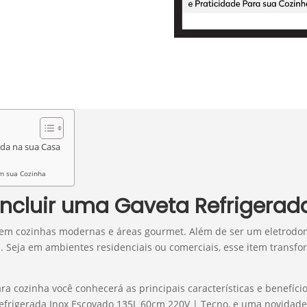
ada na sua Casa
em sua Cozinha
Incluir uma Gaveta Refrigera
 cozinhas modernas e áreas gourmet. Além de ser um eletrodomés
s. Seja em ambientes residenciais ou comerciais, esse item transf
ara cozinha você conhecerá as principais características e benefí
efrigerada Inox Escovado 135L 60cm 220V | Tecno, e uma novidade