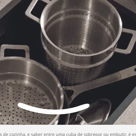
de cozinha, e saber entre uma cuba de sobrepor ou embutir, é ess