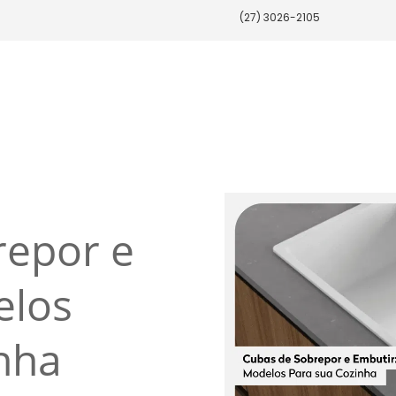
(27) 3026-2105
repor e
elos
nha