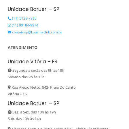
Unidade Barueri – SP
(11) 5128-7985
(11) 99184-9974
contatosp@kouzinaclub.com.br
ATENDIMENTO
Unidade Vitória – ES
Segunda à sexta das 9h às 18h
Sábado das 9h às 13h
Rua Aleixo Netto, 842- Praia Do Canto
Vitória – ES
Unidade Barueri – SP
Seg. a Sex. das 10h às 19h
Sáb. das 10h às 14h
Alameda Araguaia, 2104, Lojas B e C – Alphaville Industrial