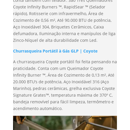
conta também com selador. São Três Queimadores
Coyote Infinity Burners ™, RapidSear ™ (Selador
rápido), Rotisserie com infravermelho, Área de
Cozimento de 0,56 m², Até 90.000 BTU de potência,
Aço Inoxidável 304, Briquetes Cerâmicos, Caixa
defumadora, Iluminação interna e manípulos de liga
Zinco-Níquel de alta durabilidade com Led.
Churrasqueira Portátil à Gás GLP | Coyote
A churrasqueira Coyote portátil foi feita pensando na
praticidade. Conta com um Queimador Coyote
Infinity Burner ™, Área de Cozimento de 0,13 m², Até
20.000 BTU’s de potência, Aço Inoxidável 316 (Aço
Marinho), pedras cerâmicas, grelha exclusiva Coyote
Signature Grates™, temperatura máxima de 370º C,
bandeja removível para fácil limpeza, termômetro e
acendimento automático.